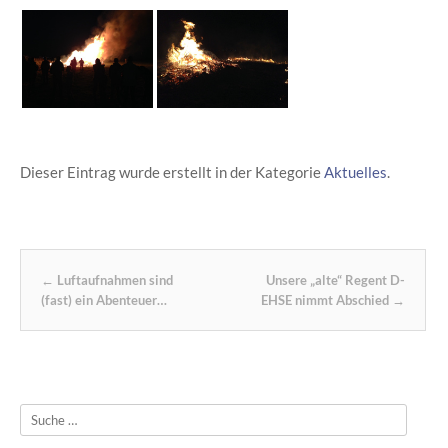
Dieser Eintrag wurde erstellt in der Kategorie
Aktuelles
.
Post navigation
←
Luftaufnahmen sind
Unsere „alte“ Regent D-
(fast) ein Abenteuer…
EHSE nimmt Abschied
→
Suche